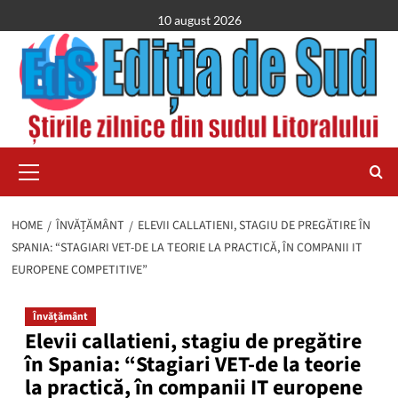
Skip
10 august 2026
to
content
Primary
Menu
HOME
ÎNVĂȚĂMÂNT
ELEVII CALLATIENI, STAGIU DE PREGĂTIRE ÎN
SPANIA: “STAGIARI VET-DE LA TEORIE LA PRACTICĂ, ÎN COMPANII IT
EUROPENE COMPETITIVE”
Învățământ
Elevii callatieni, stagiu de pregătire
în Spania: “Stagiari VET-de la teorie
la practică, în companii IT europene