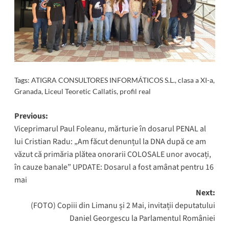
Tags:
ATIGRA CONSULTORES INFORMÁTICOS S.L.
,
clasa a XI-a
,
Granada
,
Liceul Teoretic Callatis
,
profil real
Post
Previous:
Viceprimarul Paul Foleanu, mărturie în dosarul PENAL al
navigation
lui Cristian Radu: „Am făcut denunțul la DNA după ce am
văzut că primăria plătea onorarii COLOSALE unor avocați,
în cauze banale” UPDATE: Dosarul a fost amânat pentru 16
mai
Next:
(FOTO) Copiii din Limanu și 2 Mai, invitații deputatului
Daniel Georgescu la Parlamentul României