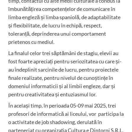
timp, contactul cu alte medii culturale a condus la
îmbunătățirea competențelor de comunicare în
limba engleză și limba spaniolă, de adaptabilitate
și flexibilitate, de lucru în echipă, respect,
toleranță, deprinderea unui comportament
prietenos cu mediul.
La finalul celor trei săptămâni de stagiu, elevii au
fost foarte apreciați pentru seriozitatea cu care și-
au îndeplinit sarcinile de lucru, pentru proiectele
finale realizate, pentru nivelul de cunoștințe în
domeniul informaticii și al limbii engleze, dar și
pentru creativitatea și entuziasmul lor.
În același timp, în perioada 05-09 mai 2025, trei
profesori de informatică ai liceului, vor participa la
o activitate de job shadowing, derulată în
parteneriat cu organizația Cultura e Dintorni S.R.L.