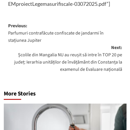
EMproiectLegemasurifiscale-03072025.pdf”]
Post
Previous:
Parfumuri contrafăcute confiscate de jandarmi în
navigation
stațiunea Jupiter
Next:
Școlile din Mangalia NU au reușit să intre în TOP 20 pe
județ: Ierarhia unităților de învățământ din Constanța la
examenul de Evaluare națională
More Stories