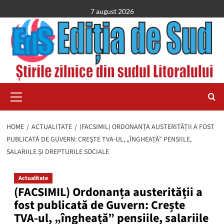
Skip
7 august 2026
to
content
Primary
Menu
HOME
ACTUALITATE
(FACSIMIL) ORDONANȚA AUSTERITĂȚII A FOST
PUBLICATĂ DE GUVERN: CREȘTE TVA-UL, „ÎNGHEAȚĂ” PENSIILE,
SALARIILE ȘI DREPTURILE SOCIALE
Actualitate
(FACSIMIL) Ordonanța austerității a
fost publicată de Guvern: Crește
TVA-ul, „îngheață” pensiile, salariile