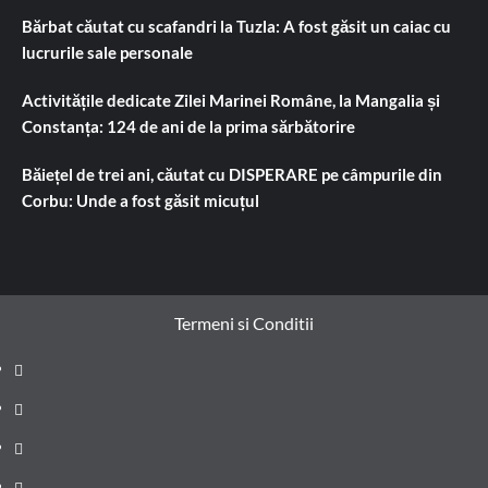
Bărbat căutat cu scafandri la Tuzla: A fost găsit un caiac cu
lucrurile sale personale
Activitățile dedicate Zilei Marinei Române, la Mangalia și
Constanța: 124 de ani de la prima sărbătorire
Băiețel de trei ani, căutat cu DISPERARE pe câmpurile din
Corbu: Unde a fost găsit micuțul
Termeni si Conditii
Prima
pagină
Știri
de
Administrație
ultima
locală
Actualitate