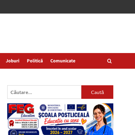
Joburi
Politică
Comunicate
Caută
după: