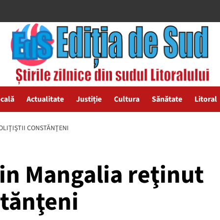
ocală
Actualitate
Justiție
Cultura
Sănătate
Litoral
OLIŢIŞTII CONSTĂNŢENI
in Mangalia reţinut
stănţeni