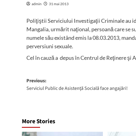
admin
31 mai 2013
Poliţiştii Serviciului Investigaţii Criminale au i
Mangalia, urmărit naţional, persoană care se su
numele său existând emis la 08.03.2013, mandat
perversiuni sexuale.
Cel în cauză
a depus în Centrul de Reţinere şi A
Post
Previous:
Serviciul Public de Asistenţă Socială face angajări!
navigation
More Stories