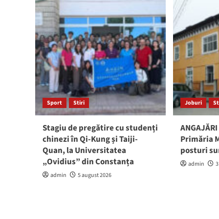
Sport
Stiri
Joburi
St
Stagiu de pregătire cu studenți
ANGAJĂRI 
chinezi în Qi-Kung și Taiji-
Primăria M
Quan, la Universitatea
posturi su
„Ovidius” din Constanța
admin
3
admin
5 august 2026