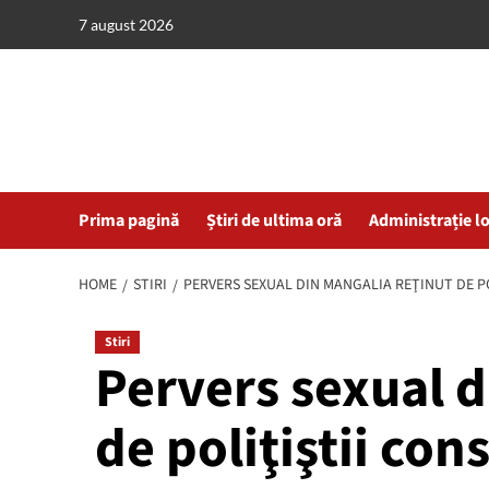
Skip
7 august 2026
to
content
Prima pagină
Știri de ultima oră
Administrație l
HOME
STIRI
PERVERS SEXUAL DIN MANGALIA REŢINUT DE P
Stiri
Pervers sexual d
de poliţiştii con