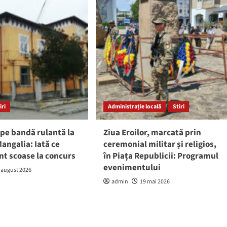
iri
Administrație locală
Stiri
pe bandă rulantă la
Ziua Eroilor, marcată prin
angalia: Iată ce
ceremonial militar și religios,
nt scoase la concurs
în Piața Republicii: Programul
evenimentului
 august 2026
admin
19 mai 2026