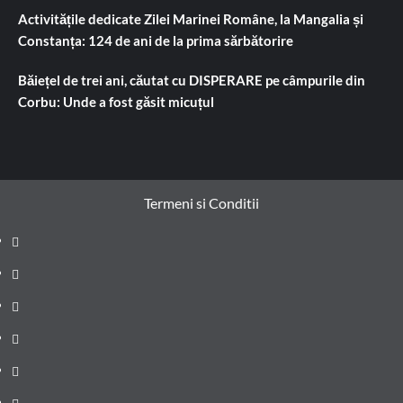
Activitățile dedicate Zilei Marinei Române, la Mangalia și
Constanța: 124 de ani de la prima sărbătorire
Băiețel de trei ani, căutat cu DISPERARE pe câmpurile din
Corbu: Unde a fost găsit micuțul
Termeni si Conditii
Prima
pagină
Știri
de
Administrație
ultima
locală
Actualitate
oră
Justiție
Cultura