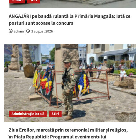
Joburi
Stiri
ANGAJĂRI pe bandă rulantă la Primăria Mangalia: Iată ce
posturi sunt scoase la concurs
admin
3 august 2026
Administrație locală
Stiri
Ziua Eroilor, marcată prin ceremonial militar și religios,
în Piața Republicii: Programul evenimentului