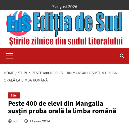
Skip
7 august 2026
to
content
Primary
Menu
HOME
STIRI
PESTE 400 DE ELEVI DIN MANGALIA SUSŢIN PROBA
ORALĂ LA LIMBA ROMÂNĂ
Stiri
Peste 400 de elevi din Mangalia
susţin proba orală la limba română
admin
11 iunie 2014