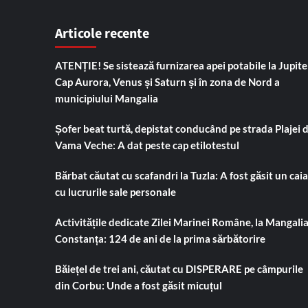
Articole recente
ATENȚIE! Se sistează furnizarea apei potabile la Jupiter
Cap Aurora, Venus și Saturn și în zona de Nord a
municipiului Mangalia
Șofer beat turtă, depistat conducând pe strada Plajei 
Vama Veche: A dat peste cap etilotestul
Bărbat căutat cu scafandri la Tuzla: A fost găsit un cai
cu lucrurile sale personale
Activitățile dedicate Zilei Marinei Române, la Mangalia
Constanța: 124 de ani de la prima sărbătorire
Băiețel de trei ani, căutat cu DISPERARE pe câmpurile
din Corbu: Unde a fost găsit micuțul