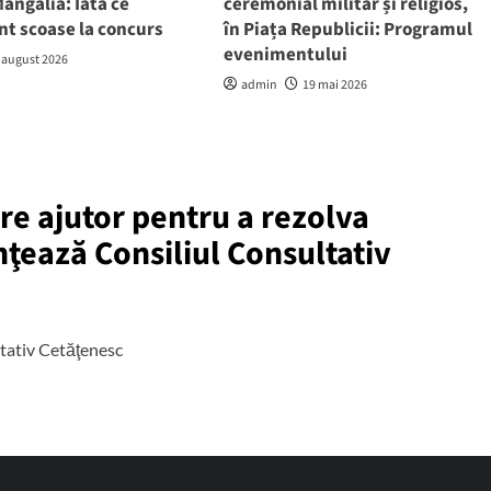
angalia: Iată ce
ceremonial militar și religios,
nt scoase la concurs
în Piața Republicii: Programul
evenimentului
 august 2026
admin
19 mai 2026
re ajutor pentru a rezolva
nţează Consiliul Consultativ
ltativ Cetăţenesc