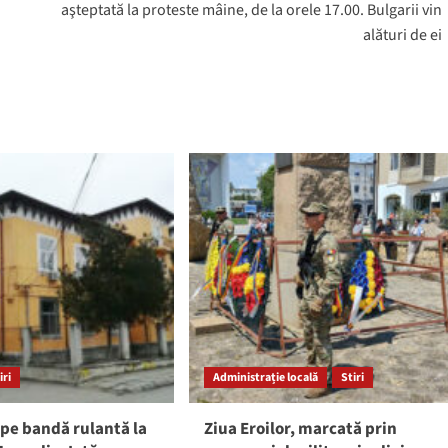
aşteptată la proteste mâine, de la orele 17.00. Bulgarii vin
alături de ei
iri
Administrație locală
Stiri
pe bandă rulantă la
Ziua Eroilor, marcată prin