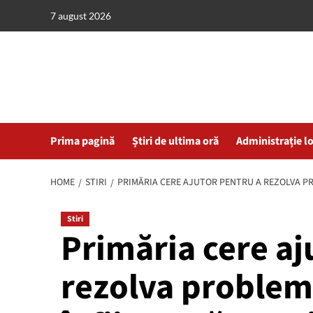
Skip
7 august 2026
to
content
Prima pagină
Știri de ultima oră
Administrație l
HOME
STIRI
PRIMĂRIA CERE AJUTOR PENTRU A REZOLVA PR
Stiri
Primăria cere aj
rezolva probleme