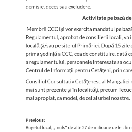
demisie, deces sau excludere.
Activitate pe bază de v
Membrii CCC îşi vor exercita mandatul pe bază de
Regulamentul, aprobat de consilierii locali, va in
locală şi/sau pe site-ul Primăriei. După 15 zile 
prima şedinţă a CCC, cea de constituire, dată c
a regulamentului, persoanele interesate sa ocup
Centrul de Informaţii pentru Cetăţeni, prin care
Consiliul Consultativ Cetăţenesc al Mangaliei 
mai sunt prezente şi în localităţi, precum Tecu
mai apropiat, ca model, de cel al urbei noastre.
Post
Previous:
Bugetul local, „muls“ de alte 27 de milioane de lei: fir
navigation