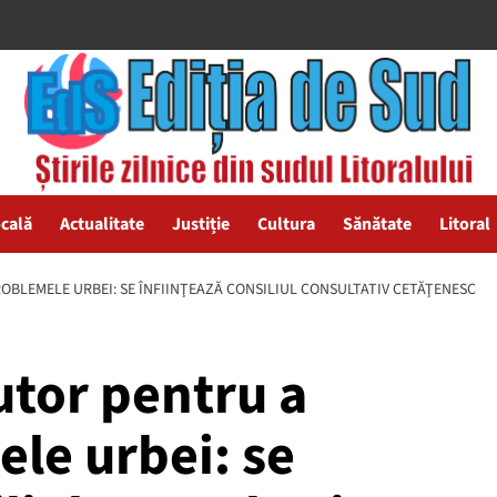
ocală
Actualitate
Justiție
Cultura
Sănătate
Litoral
OBLEMELE URBEI: SE ÎNFIINŢEAZĂ CONSILIUL CONSULTATIV CETĂŢENESC
utor pentru a
le urbei: se