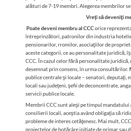
alături de 7-19 membri. Alegerea membrilor se f
Vreţi să deveniţi m
Poate deveni membru al CCC
orice reprezentan
întreprinzători, patronilor din industria hotelie
pensionarilor, rromilor, asociaţiilor de propriet
aceste categorii, ce au personalitate juridică, î
CCC. În cazul celor fără personalitate juridică,
desemnat prin consens, în urma consultărilor.
publice centrale şi locale – senatori, deputaţi, 
locali sau judeţeni, şefii de deconcentrate, angaj
servicii publice locale.
Membrii CCC sunt aleşi pe timpul mandatului au
consilierii locali, aceştia având obligaţia să rid
probleme de interes cetăţenesc. Mai mult, CCC 
proiectelor de hotărâre iniţiate de primar sau d