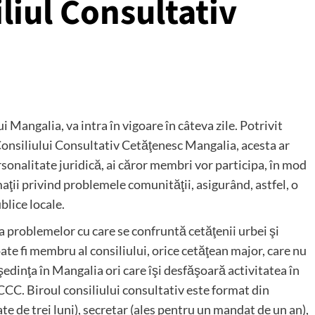
liul Consultativ
 Mangalia, va intra în vigoare în câteva zile. Potrivit
a Consiliului Consultativ Cetăţenesc Mangalia, acesta ar
ersonalitate juridică, ai căror membri vor participa, în mod
aţii privind problemele comunităţii, asigurând, astfel, o
blice locale.
e a problemelor cu care se confruntă cetăţenii urbei şi
oate fi membru al consiliului, orice cetăţean major, care nu
şedinţa în Mangalia ori care îşi desfăşoară activitatea în
a CCC. Biroul consiliului consultativ este format din
e de trei luni), secretar (ales pentru un mandat de un an),