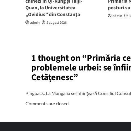
chinezi în Qi-Kung și Taiji-
Primăria M
Quan, la Universitatea
posturi su
„Ovidius” din Constanța
admin
3
admin
5 august 2026
1 thought on “
Primăria ce
problemele urbei: se înfii
Cetăţenesc
”
Pingback:
La Mangalia se înfiinţează Consiliul Consu
Comments are closed.