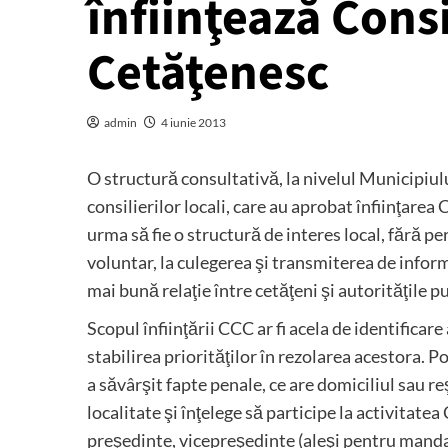
înfiinţează Consi
Cetăţenesc
admin
4 iunie 2013
O structură consultativă, la nivelul Municipiului
consilierilor locali, care au aprobat înfiinţare
urma să fie o structură de interes local, fără p
voluntar, la culegerea şi transmiterea de inform
mai bună relaţie între cetăţeni şi autorităţile pu
Scopul înfiinţării CCC ar fi acela de identificar
stabilirea priorităţilor în rezolarea acestora. P
a săvârşit fapte penale, ce are domiciliul sau re
localitate şi înţelege să participe la activitate
preşedinte, vicepreşedinte (aleşi pentru mandat