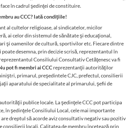
ace în cadrul şedinţei de constituire.
embru au CCC? Iată condiţiile!
t al cultelor religioase, al sindicatelor, micilor
ră, ai celor din sistemul de sănătate şi educaţional,
ari şi oamenilor de cultură, sportivilor etc. Fiecare dintre
şi poate desemna, prin decizie scrisă, reprezentantul în
 reprezentantul Consiliului Consultativ Cetăţenesc va fi
Nu pot fi membri ai CCC
reprezentanţii autorităţilor
miniştri, primarul, preşedintele CJC, prefectul, consilierii
aţii aparatului de specialitate al primarului, şefii de
torităţii publice locale. La şedinţele CCC pot participa
ice, în şedinţele Consiliului Local, cele mai importante
are dreptul să acorde aviz consultativ negativ sau pozitiv
e consilierii locali. Calitatea de membru încetează prin