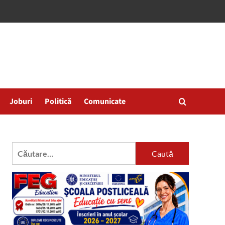
Joburi
Politică
Comunicate
Caută
după: