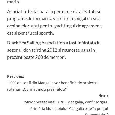
marin.
Asociatia desfasoara in permanenta actvitati si
programe de formare a viitorilor navigatori si a
echipajelor, atat pentru yachtingul de agrement,
cat si pentru cel sportiv.
Black Sea Sailing Association a fost infiintata in
sezonul de yachting 2012 si reuneste pana in
prezent peste 200 de membri.
Post
Previous:
1.000 de copii din Mangalia vor beneficia de proiectul
navigation
rotarian „Ochi frumoși și sănătoși“
Next:
Potrivit președintelui PDL Mangalia, Zanfir Iorguș,
”Primăria Municipiului Mangalia este în pragul