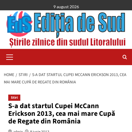
Skip
9 august 2026
to
content
Primary
Menu
HOME
STIRI
S-A DAT STARTUL CUPEI MCCANN ERICKSON 2013, CEA
MAI MARE CUPĂ DE REGATE DIN ROMÂNIA
Stiri
S-a dat startul Cupei McCann
Erickson 2013, cea mai mare Cupă
de Regate din România
admin
8 iunie 2013