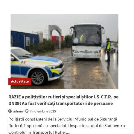
more
about
Veste
DEVASTATOARE:
Copila
din
Movilița,
dispărută
de
aproape
două
luni,
găsită
în
Actualitate
interiorul
ecluzei,
la
RAZIE a polițiștilor rutieri și specialiștilor I.S.C.T.R. pe
Agigea
DN39! Au fost verificați transportatorii de persoane
admin
7 noiembrie 2025
Polițiștii constănțeni de la Serviciul Municipal de Siguranță
Rutieră, împreună cu specialiștii Inspectoratului de Stat pentru
Controlul în Transportul Rutier,...