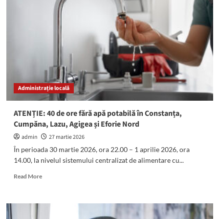
apa
în
mai
multe
zone
din
Constanța
și
în
Administrație locală
localitățile
Cumpăna,
Lazu,
ATENȚIE: 40 de ore fără apă potabilă în Constanța,
Agigea
Cumpăna, Lazu, Agigea și Eforie Nord
și
Eforie
admin
27 martie 2026
Nord!
În perioada 30 martie 2026, ora 22.00 – 1 aprilie 2026, ora
14.00, la nivelul sistemului centralizat de alimentare cu...
Read
Read More
more
about
ATENȚIE:
40