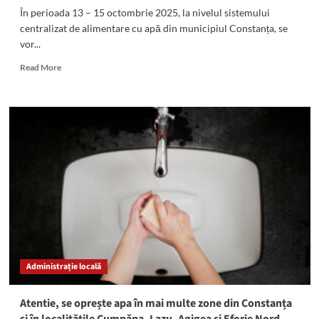
În perioada 13 – 15 octombrie 2025, la nivelul sistemului
centralizat de alimentare cu apă din municipiul Constanța, se
vor...
Read
Read More
more
about
Atentie,
se
oprește
apa
în
mai
multe
zone
din
Constanța
și
în
Administrație locală
localitățile
Cumpăna,
Lazu,
Atentie, se oprește apa în mai multe zone din Constanța
Agigea