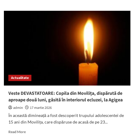
about
Apă
cu
presiune
redusă
în
localitățile
Lazu
și
Agigea.
UPDATE:
echipele
RAJA
Actualitate
sunt
nevoite
să
Veste DEVASTATOARE: Copila din Movilița, dispărută de
extindă
aproape două luni, găsită în interiorul ecluzei, la Agigea
durata
intervenției
admin
17 martie 2026
În această dimineață a fost descoperit trupului adolescentei de
15 ani din Movilița, care dispăruse de acasă de pe 23...
Read
Read More