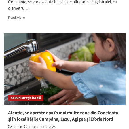
Constanța, se vor executa lucrări de blindare a magistralei, cu
diametrul...
Read
Read More
more
about
ATENȚIE!
Se
oprește
apa
în
localitățile
Cumpăna,
Lazu
și
Agigea
Administrație locală
Atentie, se oprește apa în mai multe zone din Constanța
și în localitățile Cumpăna, Lazu, Agigea și Eforie Nord
admin
10 octombrie 2025