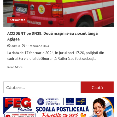
concubinul
și
i-
a
Actualitate
abandonat
trupul
pe
ACCIDENT pe DN39. Două mașini s-au ciocnit lângă
marginea
Agigea
DN39
admin
18 februarie 2024
La data de 17 februarie 2024, în jurul orei 17.20, polițiști din
cadrul Serviciului de Siguranță Rutieră au fost sesizați...
Read
Read More
more
about
ACCIDENT
Caută
pe
după:
DN39.
Două
mașini
s-
au
ciocnit