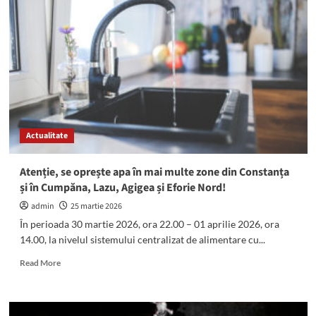
de
ore
fără
apă
potabilă
în
Constanța,
Cumpăna,
Lazu,
Agigea
Actualitate
și
Eforie
Nord
Atenție, se oprește apa în mai multe zone din Constanța
și în Cumpăna, Lazu, Agigea și Eforie Nord!
admin
25 martie 2026
În perioada 30 martie 2026, ora 22.00 – 01 aprilie 2026, ora
14.00, la nivelul sistemului centralizat de alimentare cu...
Read
Read More
more
about
Atenție,
se