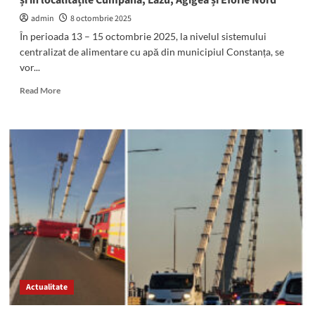
și în localitățile Cumpăna, Lazu, Agigea și Eforie Nord
și
Eforie
admin
8 octombrie 2025
Nord
În perioada 13 – 15 octombrie 2025, la nivelul sistemului
centralizat de alimentare cu apă din municipiul Constanța, se
vor...
Read
Read More
more
about
Atentie,
se
oprește
apa
în
mai
multe
zone
din
Constanța
și
în
Actualitate
localitățile
Cumpăna,