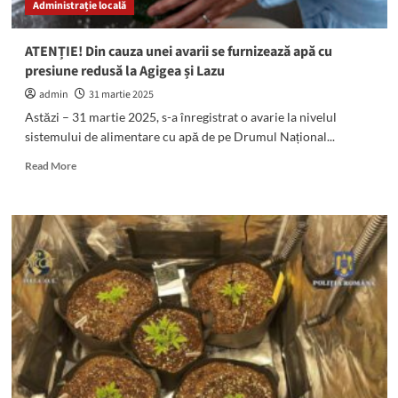
Administrație locală
mașină
pe
pod
ATENȚIE! Din cauza unei avarii se furnizează apă cu
presiune redusă la Agigea și Lazu
admin
31 martie 2025
Astăzi – 31 martie 2025, s-a înregistrat o avarie la nivelul
sistemului de alimentare cu apă de pe Drumul Național...
Read
Read More
more
about
ATENȚIE!
Din
cauza
unei
avarii
se
furnizează
apă
cu
presiune
redusă