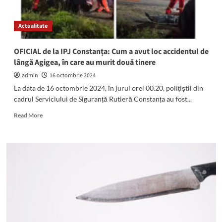
acasă:
A
Actualitate
fost
săltat
de
OFICIAL de la IPJ Constanța: Cum a avut loc accidentul de
mascați
lângă Agigea, în care au murit două tinere
admin
16 octombrie 2024
La data de 16 octombrie 2024, în jurul orei 00.20, polițiștii din
cadrul Serviciului de Siguranță Rutieră Constanța au fost...
Read
Read More
more
about
OFICIAL
de
la
IPJ
Constanța:
Cum
a
avut
loc