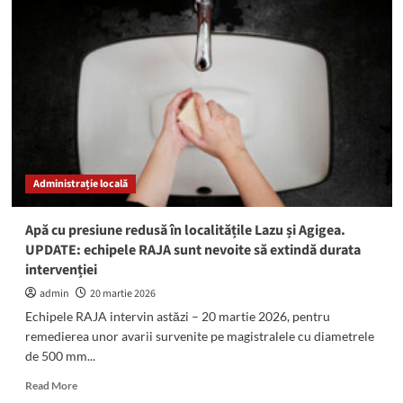
oprește
apa
în
mai
multe
zone
din
Constanța
și
în
Administrație locală
Cumpăna,
Lazu,
Agigea
Apă cu presiune redusă în localitățile Lazu și Agigea.
și
UPDATE: echipele RAJA sunt nevoite să extindă durata
Eforie
intervenției
Nord!
admin
20 martie 2026
Echipele RAJA intervin astăzi – 20 martie 2026, pentru
remedierea unor avarii survenite pe magistralele cu diametrele
de 500 mm...
Read
Read More
more