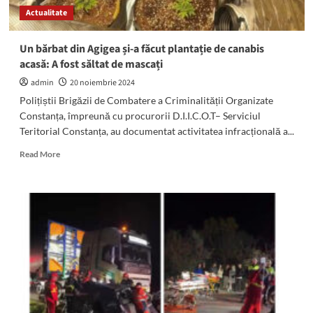
la
Actualitate
Agigea
și
Lazu
Un bărbat din Agigea și-a făcut plantație de canabis
acasă: A fost săltat de mascați
admin
20 noiembrie 2024
Polițiștii Brigăzii de Combatere a Criminalității Organizate
Constanța, împreună cu procurorii D.I.I.C.O.T– Serviciul
Teritorial Constanța, au documentat activitatea infracțională a...
Read
Read More
more
about
Un
bărbat
din
Agigea
și-
a
făcut
plantație
de
canabis