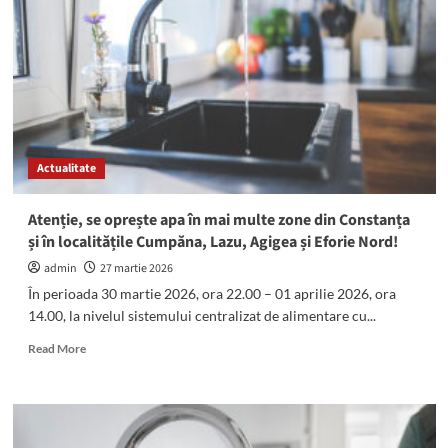
în
mai
multe
zone
din
Constanța
și
în
Actualitate
localitățile
Cumpăna,
Lazu,
Atenție, se oprește apa în mai multe zone din Constanța
Agigea
și în localitățile Cumpăna, Lazu, Agigea și Eforie Nord!
și
Eforie
admin
27 martie 2026
Nord!
În perioada 30 martie 2026, ora 22.00 – 01 aprilie 2026, ora
14.00, la nivelul sistemului centralizat de alimentare cu...
Read
Read More
more
about
Atenție,
se
oprește