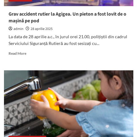
este
INFERNAL
Grav accident rutier la Agigea. Un pieton a fost lovit de o
mașină pe pod
admin
28 aprilie 2025
La data de 28 aprilie a.c., în jurul orei 21.00, polițiștii din cadrul
Serviciului Siguranță Rutieră au fost sesizați cu...
Read
Read More
more
about
Grav
accident
rutier
la
Agigea.
Un
pieton
a
fost
lovit
de
o