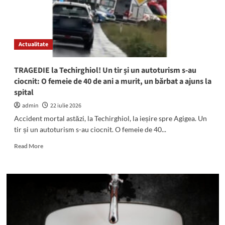
Actualitate
TRAGEDIE la Techirghiol! Un tir și un autoturism s-au
ciocnit: O femeie de 40 de ani a murit, un bărbat a ajuns la
spital
admin
22 iulie 2026
Accident mortal astăzi, la Techirghiol, la ieșire spre Agigea. Un
tir și un autoturism s-au ciocnit. O femeie de 40...
Read
Read More
more
about
TRAGEDIE
la
Techirghiol!
Un
tir
și