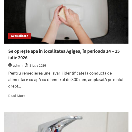
un
autoturism
s-
au
ciocnit:
O
Actualitate
femeie
de
40
Se oprește apa în localitatea Agigea, în perioada 14 – 15
de
iulie 2026
ani
a
admin
9 iulie 2026
murit,
Pentru remedierea unei avarii identificate la conducta de
un
alimentare cu apă cu diametrul de 800 mm, amplasată pe malul
bărbat
drept...
a
ajuns
Read
Read More
la
more
spital
about
Se
oprește
apa
în