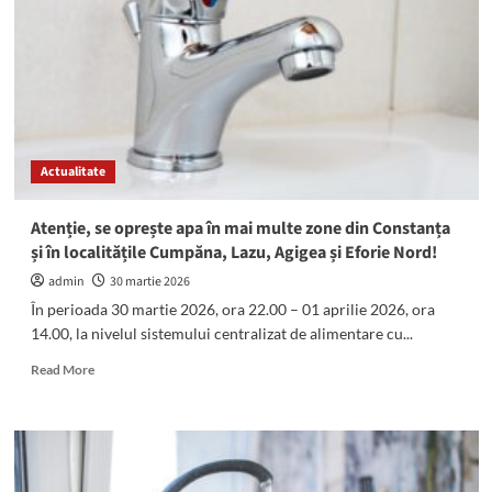
localitatea
Agigea,
în
perioada
14
–
15
iulie
Actualitate
2026
Atenție, se oprește apa în mai multe zone din Constanța
și în localitățile Cumpăna, Lazu, Agigea și Eforie Nord!
admin
30 martie 2026
În perioada 30 martie 2026, ora 22.00 – 01 aprilie 2026, ora
14.00, la nivelul sistemului centralizat de alimentare cu...
Read
Read More
more
about
Atenție,
se
oprește
apa