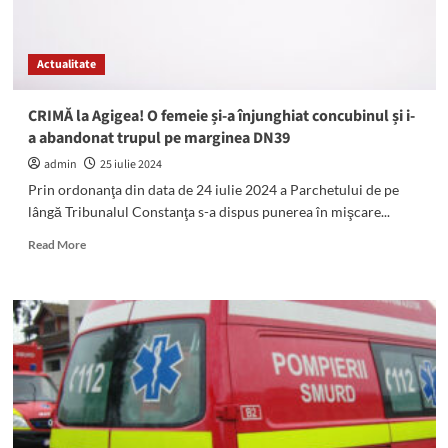
accidentul
de
lângă
Actualitate
Agigea,
în
care
CRIMĂ la Agigea! O femeie și-a înjunghiat concubinul și i-
au
a abandonat trupul pe marginea DN39
murit
două
admin
25 iulie 2024
tinere
Prin ordonanţa din data de 24 iulie 2024 a Parchetului de pe
lângă Tribunalul Constanţa s-a dispus punerea în mişcare...
Read
Read More
more
about
CRIMĂ
la
Agigea!
O
femeie
și-
a
înjunghiat