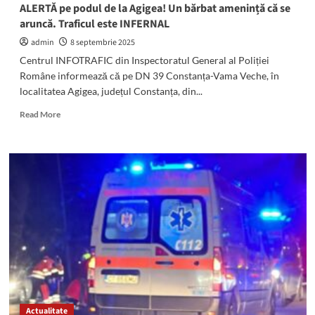
Lazu,
ALERTĂ pe podul de la Agigea! Un bărbat amenință că se
Agigea
aruncă. Traficul este INFERNAL
și
Eforie
admin
8 septembrie 2025
Nord
Centrul INFOTRAFIC din Inspectoratul General al Poliției
Române informează că pe DN 39 Constanța-Vama Veche, în
localitatea Agigea, județul Constanța, din...
Read
Read More
more
about
ALERTĂ
pe
podul
de
la
Agigea!
Un
bărbat
amenință
că
se
aruncă.
Actualitate
Traficul