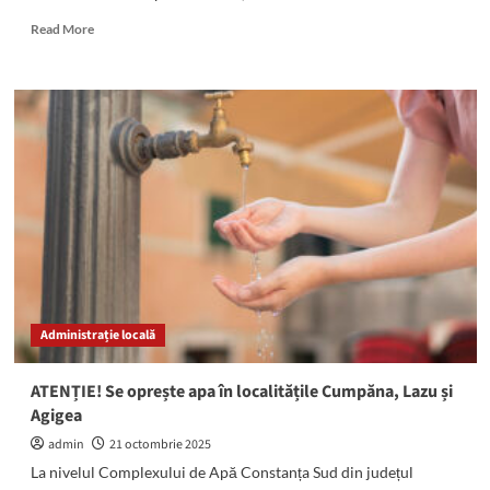
Read
Read More
more
about
RAZIE
a
polițiștilor
rutieri
și
specialiștilor
I.S.C.T.R.
pe
DN39!
Au
fost
verificați
Administrație locală
transportatorii
de
persoane
ATENȚIE! Se oprește apa în localitățile Cumpăna, Lazu și
Agigea
admin
21 octombrie 2025
La nivelul Complexului de Apă Constanța Sud din județul