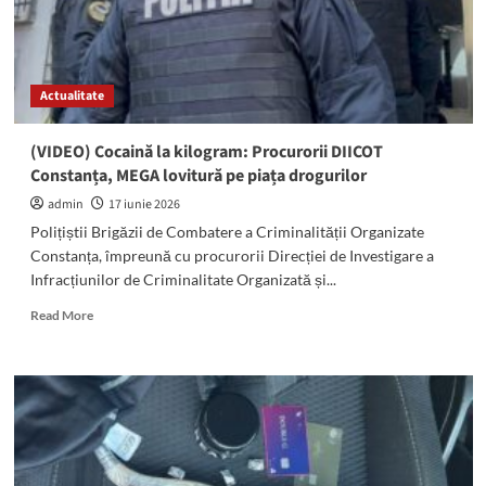
Actualitate
(VIDEO) Cocaină la kilogram: Procurorii DIICOT
Constanța, MEGA lovitură pe piața drogurilor
admin
17 iunie 2026
Polițiștii Brigăzii de Combatere a Criminalității Organizate
Constanța, împreună cu procurorii Direcției de Investigare a
Infracțiunilor de Criminalitate Organizată și...
Read
Read More
more
about
(VIDEO)
Cocaină
la
kilogram:
Procurorii
DIICOT