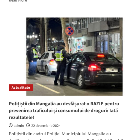
Read More
more
about
Șofer
de
70
de
ani,
fără
permis
și
cu
mașina
neînmatriculată,
depistat
Actualitate
în
trafic
în
Polițiștii din Mangalia au desfășurat o RAZIE pentru
stațiunea
prevenirea traficului și consumului de droguri: Iată
Venus
rezultatele!
admin
22 decembrie 2024
Polițiștii din cadrul Poliției Municipiului Mangalia au