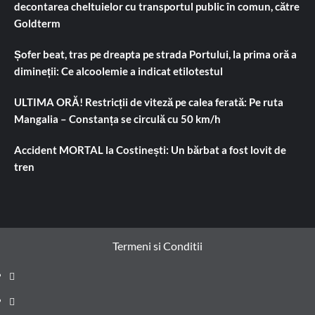
decontarea cheltuielor cu transportul public în comun, către
Goldterm
Șofer beat, tras pe dreapta pe strada Portului, la prima oră a
dimineții: Ce alcoolemie a indicat etilotestul
ULTIMA ORĂ! Restricții de viteză pe calea ferată: Pe ruta
Mangalia – Constanța se circulă cu 50 km/h
Accident MORTAL la Costinești: Un bărbat a fost lovit de
tren
Termeni si Conditii
Prima
pagină
Știri