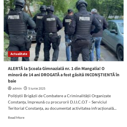
cu
peste
un
kilogram
de
droguri
asupra
lui:
Le
porționase
Actualitate
și
le
ambalase
ALERTĂ la Școala Gimnazială nr. 1 din Mangalia! O
frumos
minoră de 14 ani DROGATĂ a fost găsită INCONȘTIENTĂ în
pentru
baie
a
fi
admin
5 iunie 2025
vândute
Polițiștii Brigăzii de Combatere a Criminalității Organizate
Constanța, împreună cu procurorii D.I.I.C.O.T – Serviciul
Teritorial Constanța, au documentat activitatea infracțională...
Read
Read More
more