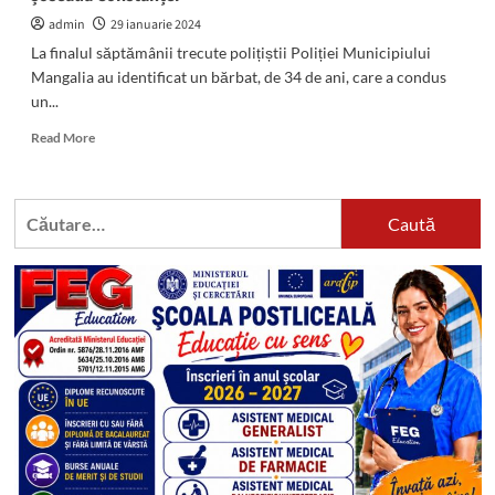
admin
29 ianuarie 2024
La finalul săptămânii trecute polițiștii Poliției Municipiului
Mangalia au identificat un bărbat, de 34 de ani, care a condus
un...
Read
Read More
more
about
Un
Caută
șofer
după:
beat
a
fost
tras
pe
dreapta
de
polițiști
pe
șoseaua
Constanței