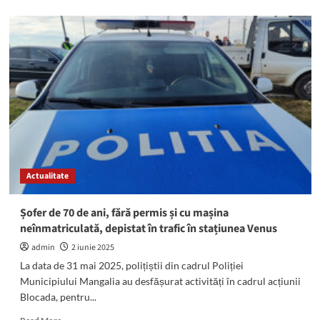
about
ALERTĂ
la
Școala
Gimnazială
nr.
1
din
Mangalia!
O
minoră
de
14
Actualitate
ani
DROGATĂ
a
Șofer de 70 de ani, fără permis și cu mașina
fost
neînmatriculată, depistat în trafic în stațiunea Venus
găsită
INCONȘTIENTĂ
admin
2 iunie 2025
în
La data de 31 mai 2025, polițiștii din cadrul Poliției
baie
Municipiului Mangalia au desfășurat activități în cadrul acțiunii
Blocada, pentru...
Read