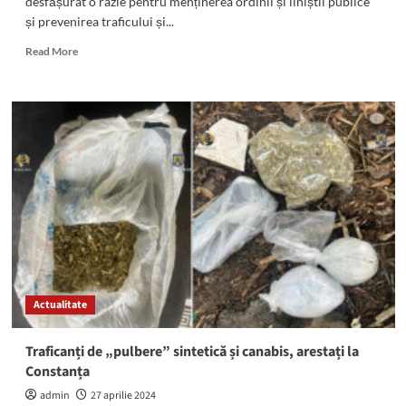
desfășurat o razie pentru menținerea ordinii și liniștii publice
și prevenirea traficului și...
Read
Read More
more
about
Polițiștii
din
Mangalia
au
desfășurat
o
RAZIE
pentru
prevenirea
traficului
și
consumului
Actualitate
de
droguri:
Iată
Traficanți de „pulbere” sintetică și canabis, arestați la
rezultatele!
Constanța
admin
27 aprilie 2024