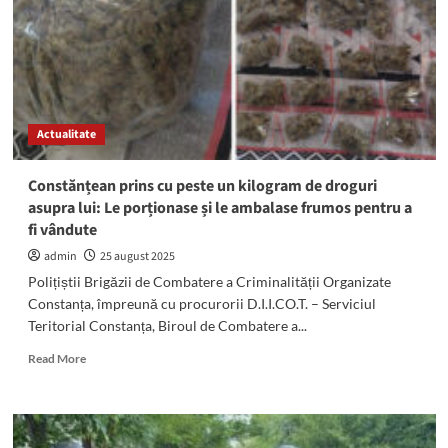
jandarmi
în
plin
centrul
orașului
cu
droguri,
Actualitate
un
cuțit
și
Constănțean prins cu peste un kilogram de droguri
aproape
asupra lui: Le porționase și le ambalase frumos pentru a
8.500
fi vândute
de
lei
admin
25 august 2025
Polițiștii Brigăzii de Combatere a Criminalității Organizate
Constanța, împreună cu procurorii D.I.I.CO.T. – Serviciul
Teritorial Constanța, Biroul de Combatere a...
Read
Read More
more
about
Constănțean
prins