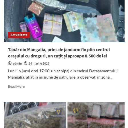
Constanța,
MEGA
lovitură
pe
piața
drogurilor
Actualitate
Tânăr din Mangalia, prins de jandarmi în plin centrul
orașului cu droguri, un cuțit și aproape 8.500 de lei
admin
24 martie 2026
Luni, în jurul orei 17:00, un echipaj din cadrul Detașamentului
Mangalia, aflat în misiune de patrulare, a observat, în zona...
Read
Read More
more
about
Tânăr
din
Mangalia,
prins
de