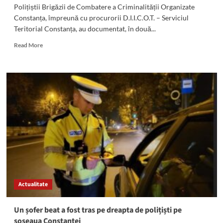
Polițiștii Brigăzii de Combatere a Criminalității Organizate
Constanța, împreună cu procurorii D.I.I.C.O.T. – Serviciul
Teritorial Constanța, au documentat, în două...
Read
Read More
more
about
Traficanți
de
„pulbere”
sintetică
și
canabis,
arestați
la
Constanța
Actualitate
Un șofer beat a fost tras pe dreapta de polițiști pe
șoseaua Constanței