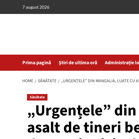
Skip
7 august 2026
to
content
Prima pagină
Știri de ultima oră
Administrație l
HOME
SĂNĂTATE
„URGENȚELE” DIN MANGALIA, LUATE CU ASA
Sănătate
„Urgențele” din 
asalt de tineri b