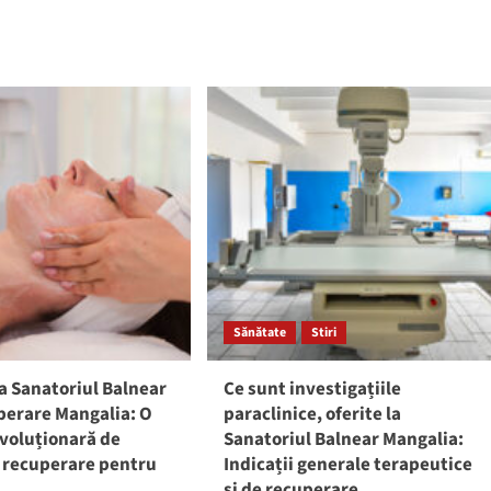
Sănătate
Stiri
la Sanatoriul Balnear
Ce sunt investigațiile
perare Mangalia: O
paraclinice, oferite la
voluționară de
Sanatoriul Balnear Mangalia:
și recuperare pentru
Indicații generale terapeutice
și de recuperare