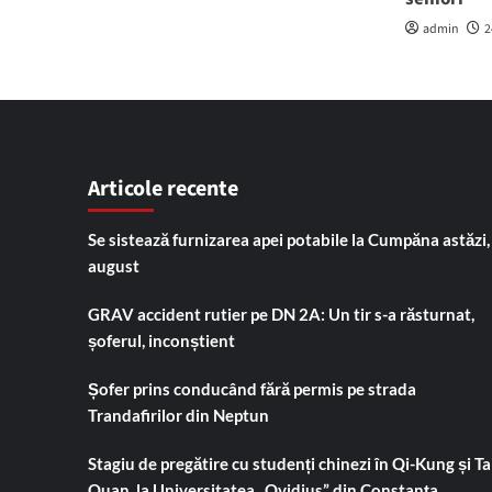
admin
2
Articole recente
Se sistează furnizarea apei potabile la Cumpăna astăzi,
august
GRAV accident rutier pe DN 2A: Un tir s-a răsturnat,
șoferul, inconștient
Șofer prins conducând fără permis pe strada
Trandafirilor din Neptun
Stagiu de pregătire cu studenți chinezi în Qi-Kung și Tai
Quan, la Universitatea „Ovidius” din Constanța