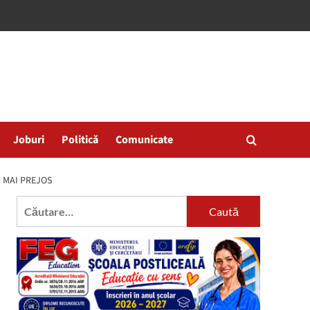
Joburi
Politică
Comunicate
T MAI PREJOS
Caută
după: