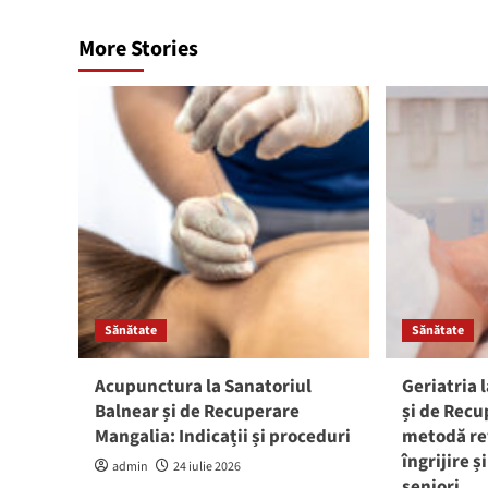
More Stories
Sănătate
Sănătate
Acupunctura la Sanatoriul
Geriatria 
Balnear și de Recuperare
și de Recu
Mangalia: Indicații și proceduri
metodă re
îngrijire 
admin
24 iulie 2026
seniori