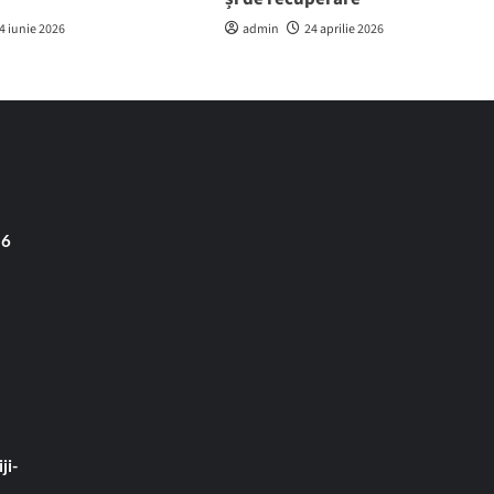
4 iunie 2026
admin
24 aprilie 2026
 6
ji-