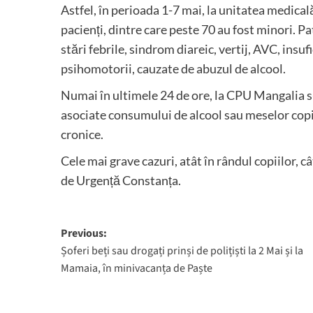
Astfel, în perioada 1-7 mai, la unitatea medical
pacienți, dintre care peste 70 au fost minori. Pa
stări febrile, sindrom diareic, vertij, AVC, insuf
psihomotorii, cauzate de abuzul de alcool.
Numai în ultimele 24 de ore, la CPU Mangalia s-
asociate consumului de alcool sau meselor copio
cronice.
Cele mai grave cazuri, atât în rândul copiilor, câ
de Urgență Constanța.
Post
Previous:
Șoferi beți sau drogați prinși de polițiști la 2 Mai și la
navigation
Mamaia, în minivacanța de Paște