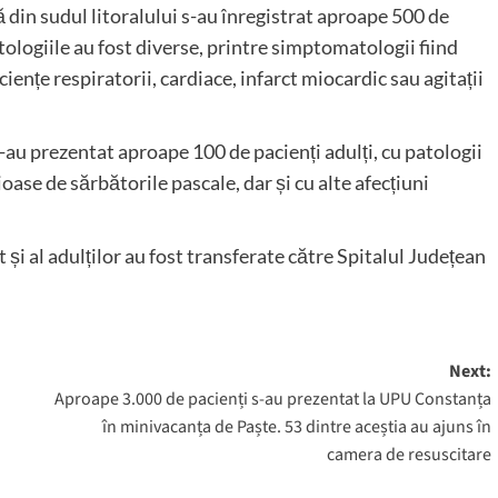
ă din sudul litoralului s-au înregistrat aproape 500 de
tologiile au fost diverse, printre simptomatologii fiind
iciențe respiratorii, cardiace, infarct miocardic sau agitații
au prezentat aproape 100 de pacienți adulți, cu patologii
ase de sărbătorile pascale, dar și cu alte afecțiuni
t și al adulților au fost transferate către Spitalul Județean
Next:
Aproape 3.000 de pacienți s-au prezentat la UPU Constanța
în minivacanța de Paște. 53 dintre aceștia au ajuns în
camera de resuscitare