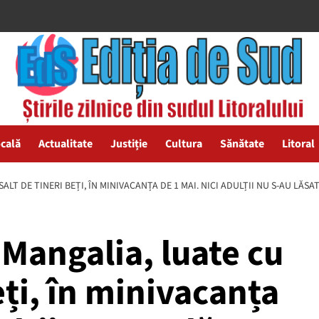
ocală
Actualitate
Justiție
Cultura
Sănătate
Litoral
LT DE TINERI BEȚI, ÎN MINIVACANȚA DE 1 MAI. NICI ADULȚII NU S-AU LĂSA
Mangalia, luate cu
eți, în minivacanța