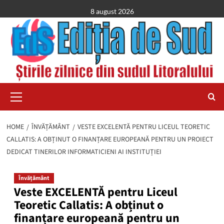
Skip
8 august 2026
to
content
Primary
Menu
HOME
ÎNVĂȚĂMÂNT
VESTE EXCELENTĂ PENTRU LICEUL TEORETIC
CALLATIS: A OBȚINUT O FINANȚARE EUROPEANĂ PENTRU UN PROIECT
DEDICAT TINERILOR INFORMATICIENI AI INSTITUȚIEI
Învățământ
Veste EXCELENTĂ pentru Liceul
Teoretic Callatis: A obținut o
finanțare europeană pentru un