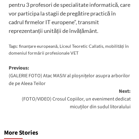
pentru 3 profesori de specialitate informatică, care
vor participa la stagii de pregătire practică în
cadrul firmelor IT europene”, transmit
reprezentanții unității de învățământ.
Tags:
finanțare europeană
,
Liceul Teoretic Callatis
,
mobilități în
domeniul formării profesionale VET
Post
Previous:
(GALERIE FOTO) Atac MASIV al ploșnițelor asupra arborilor
navigation
de pe Aleea Teilor
Next:
(FOTO/VIDEO) Crosul Copiilor, un eveniment dedicat
micuților din sudul litoralului
More Stories