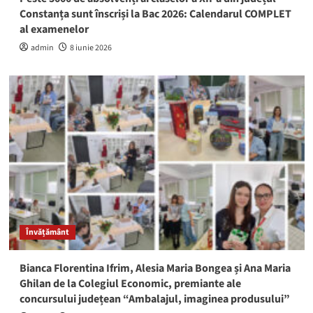
Constanța sunt înscriși la Bac 2026: Calendarul COMPLET
al examenelor
admin
8 iunie 2026
Învățământ
Bianca Florentina Ifrim, Alesia Maria Bongea și Ana Maria
Ghilan de la Colegiul Economic, premiante ale
concursului județean “Ambalajul, imaginea produsului”