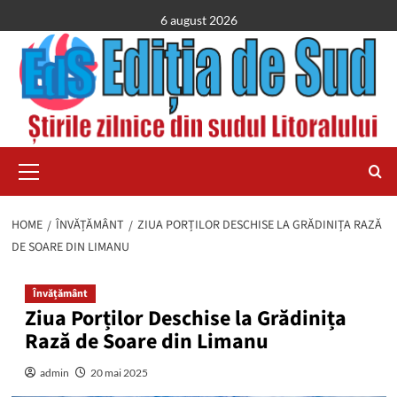
Skip
6 august 2026
to
content
Primary
Menu
HOME
ÎNVĂȚĂMÂNT
ZIUA PORȚILOR DESCHISE LA GRĂDINIȚA RAZĂ
DE SOARE DIN LIMANU
Învățământ
Ziua Porților Deschise la Grădinița
Rază de Soare din Limanu
admin
20 mai 2025