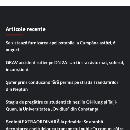
Articole recente
Se sistează furnizarea apei potabile la Cumpăna astăzi, 6
august
GRAV accident rutier pe DN 2A: Un tir s-a răsturnat, șoferul,
inconștient
Șofer prins conducând fără permis pe strada Trandafirilor
din Neptun
Stagiu de pregătire cu studenți chinezi în Qi-Kung și Taiji-
Quan, la Universitatea „Ovidius” din Constanța
Ședință EXTRAORDINARĂ la primărie: Se aprobă
decontarea cheltuielor cu transportul public în comun, către