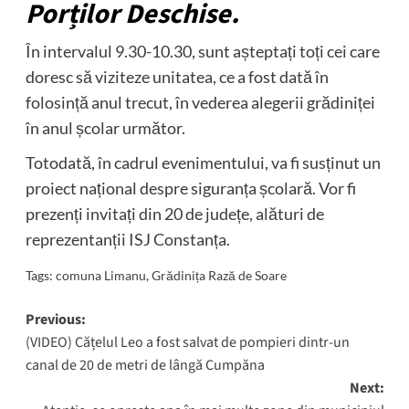
Porților Deschise.
În intervalul 9.30-10.30, sunt așteptați toți cei care
doresc să viziteze unitatea, ce a fost dată în
folosință anul trecut, în vederea alegerii grădiniței
în anul școlar următor.
Totodată, în cadrul evenimentului, va fi susținut un
proiect național despre siguranța școlară. Vor fi
prezenți invitați din 20 de județe, alături de
reprezentanții ISJ Constanța.
Tags:
comuna Limanu
,
Grădinița Rază de Soare
Post
Previous:
(VIDEO) Cățelul Leo a fost salvat de pompieri dintr-un
navigation
canal de 20 de metri de lângă Cumpăna
Next: