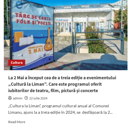
la
Liman”:
Expoziție
de
pictură
și
fotografie,
al
doilea
mare
eveniment
Cultura
din
cadrul
manifestării
La 2 Mai a început cea de a treia ediție a evenimentului
din
„Cultură la Liman”. Care este programul oferit
2
iubitorilor de teatru, film, pictură și concerte
Mai
admin
22 iulie 2024
„Cultura la Liman”, programul cultural anual al Comunei
Limanu, ajuns la a treia ediție în 2024, se desfășoară la 2...
Read
Read More
more