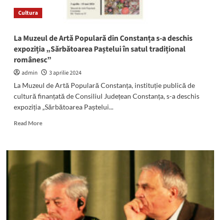
Dobrogea”.
Cultura
Iată
cine
sunt
La Muzeul de Artă Populară din Constanța s-a deschis
câștigătorii
expoziția „Sărbătoarea Paștelui în satul tradițional
românesc”
admin
3 aprilie 2024
La Muzeul de Artă Populară Constanța, instituție publică de
cultură finanțată de Consiliul Județean Constanța, s-a deschis
expoziția „Sărbătoarea Paștelui...
Read
Read More
more
about
La
Muzeul
de
Artă
Populară
din
Constanța
s-