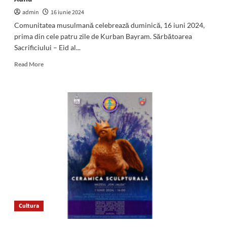
admin
16 iunie 2024
Comunitatea musulmană celebrează duminică, 16 iuni 2024,
prima din cele patru zile de Kurban Bayram. Sărbătoarea
Sacrificiului – Eid al...
Read
Read More
more
about
Astăzi
începe
Kurban
Bayram.
Ce
semnificație
are,
pentru
credincioșii
musulmani,
Sărbătoarea
Sacrificiului–
Cultura
Eid
al
Adha