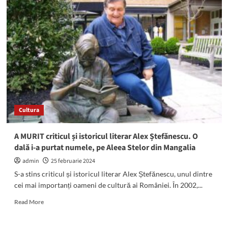
nou
film
românesc,
de
ultra-
actualitate!
„La
Snagov”
îi
veți
vedea
Cultura
pe
cei
din
A MURIT criticul și istoricul literar Alex Ștefănescu. O
lumea
dală i-a purtat numele, pe Aleea Stelor din Mangalia
„exclusivistă”
a
admin
25 februarie 2024
celor
S-a stins criticul și istoricul literar Alex Ștefănescu, unul dintre
care
cei mai importanți oameni de cultură ai României. În 2002,...
„fac
și
Read
Read More
desfac”
more
about