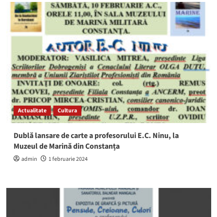
A
MURIT
criticul
și
istoricul
literar
Alex
Ștefănescu.
O
dală
i-
a
Actualitate
Cultura
purtat
numele,
pe
Dublă lansare de carte a profesorului E.C. Ninu, la
Aleea
Muzeul de Marină din Constanța
Stelor
din
admin
1 februarie 2024
Mangalia