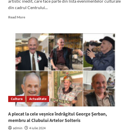
artistic inedit, care face parte din lista evenimentelor culturale
din cadrul Centrului...
Read
Read More
more
about
A
ajuns
la
final
proiectul
cultural-
artistic
de
pictură
și
modelaj
în
Cultura
Actualitate
aer
liber
de
A plecat la cele veșnice îndrăgitul George Șerban,
la
membru al Clubului Artelor Solteris
2
Mai
admin
4 iulie 2024