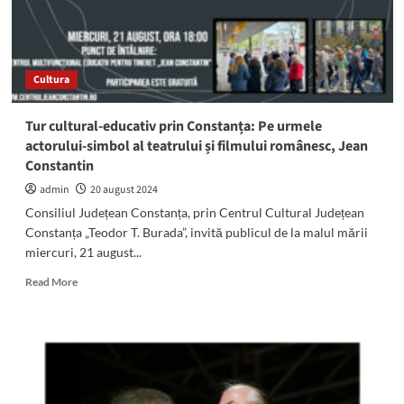
Cultura
Tur cultural-educativ prin Constanța: Pe urmele
actorului-simbol al teatrului și filmului românesc, Jean
Constantin
admin
20 august 2024
Consiliul Județean Constanța, prin Centrul Cultural Județean
Constanța „Teodor T. Burada”, invită publicul de la malul mării
miercuri, 21 august...
Read
Read More
more
about
Tur
cultural-
educativ
prin
Constanța: