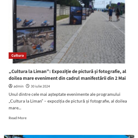
renaște
la
2
Mai:
Iată
programul
manifestării
culturale
Cultura
„Cultura la Liman”: Expoziție de pictură și fotografie, al
doilea mare eveniment din cadrul manifestării din 2 Mai
admin
30 iulie 2024
Unul dintre cele mai așteptate evenimente ale programului
„Cultura la Liman” – expoziția de pictură și fotografie, al doilea
mare...
Read
Read More
more
about
„Cultura