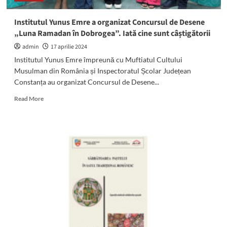
cadrul
Palatului
Institutul Yunus Emre a organizat Concursul de Desene
Copiilor
„Luna Ramadan în Dobrogea”. Iată cine sunt câștigătorii
din
Constanța
admin
17 aprilie 2024
își
Institutul Yunus Emre împreună cu Muftiatul Cultului
prezintă
Musulman din România și Inspectoratul Școlar Județean
creațiile
Constanța au organizat Concursul de Desene...
Read
Read More
more
about
Institutul
Yunus
Emre
a
organizat
Concursul
de
Desene
„Luna
Ramadan
în