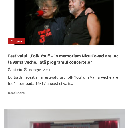
Pe
urmele
actorului-
simbol
al
teatrului
și
Cultura
filmului
românesc,
Jean
Festivalul „Folk You” – in memoriam Nicu Covaci are loc
Constantin
la Vama Veche. Iată programul concertelor
admin
16 august 2024
Ediția din acest an a festivalului „Folk You” din Vama Veche are
loc în perioada 16-17 august și va fi...
Read
Read More
more
about
Festivalul
„Folk
You”
–