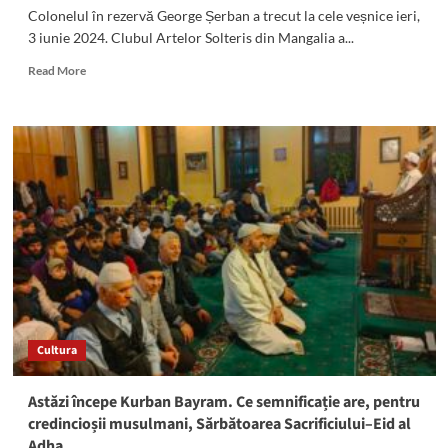
„Kreator
Colonelul în rezervă George Șerban a trecut la cele veșnice ieri,
Art–
3 iunie 2024. Clubul Artelor Solteris din Mangalia a...
Dobrogea”
Read
Read More
more
about
A
plecat
la
cele
veșnice
îndrăgitul
George
Șerban,
membru
al
Clubului
Artelor
Cultura
Solteris
Astăzi începe Kurban Bayram. Ce semnificație are, pentru
credincioșii musulmani, Sărbătoarea Sacrificiului–Eid al
Adha