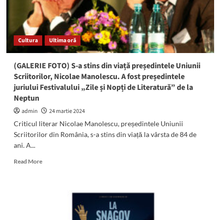
a
deschis
expoziția
„Sărbătoarea
Cultura
Ultima oră
Paștelui
în
satul
(GALERIE FOTO) S-a stins din viață președintele Uniunii
tradițional
Scriitorilor, Nicolae Manolescu. A fost președintele
românesc”
juriului Festivalului „Zile și Nopți de Literatură” de la
Neptun
admin
24 martie 2024
Criticul literar Nicolae Manolescu, președintele Uniunii
Scriitorilor din România, s-a stins din viață la vârsta de 84 de
ani. A...
Read
Read More
more
about
(GALERIE
FOTO)
S-
a