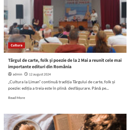
in
memoriam
Nicu
Covaci
are
loc
la
Vama
Cultura
Veche.
Iată
programul
Târgul de carte, folk și poezie de la 2 Mai a reunit cele mai
concertelor
importante edituri din România
admin
12 august 2024
„Cultura la Liman” continuă tradiția Târgului de carte, folk și
poezie: ediția a treia este în plină desfășurare. Până pe...
Read
Read More
more
about
Târgul
de
carte,
folk