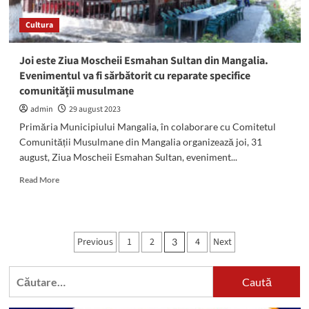
Cultura
Joi este Ziua Moscheii Esmahan Sultan din Mangalia.
Evenimentul va fi sărbătorit cu reparate specifice
comunității musulmane
admin
29 august 2023
Primăria Municipiului Mangalia, în colaborare cu Comitetul
Comunității Musulmane din Mangalia organizează joi, 31
august, Ziua Moscheii Esmahan Sultan, eveniment...
Read
Read More
more
about
Joi
este
Paginație
Previous
1
2
4
Next
3
Ziua
articole
Moscheii
Esmahan
Caută
Sultan
după:
din
Mangalia.