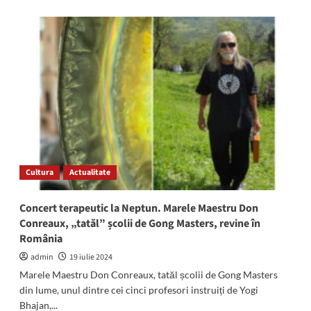
about
La
2
Mai
a
început
cea
de
a
treia
ediție
a
evenimentului
Cultura
Actualitate
„Cultură
la
Liman”.
Concert terapeutic la Neptun. Marele Maestru Don
Care
Conreaux, „tatăl” școlii de Gong Masters, revine în
este
România
programul
oferit
admin
19 iulie 2024
iubitorilor
Marele Maestru Don Conreaux, tatăl școlii de Gong Masters
de
din lume, unul dintre cei cinci profesori instruiți de Yogi
teatru,
Bhajan,...
film,