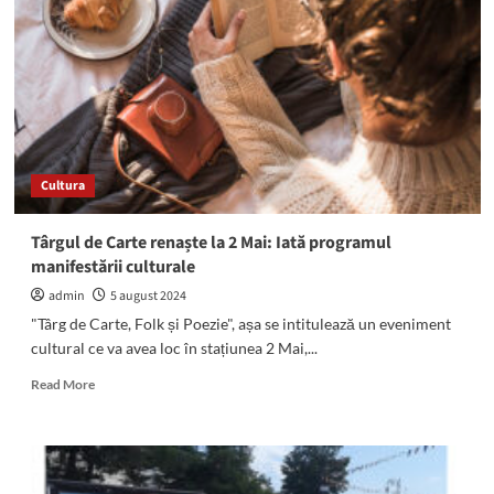
și
poezie
de
la
2
Mai
a
reunit
Cultura
cele
mai
importante
Târgul de Carte renaște la 2 Mai: Iată programul
edituri
manifestării culturale
din
România
admin
5 august 2024
"Târg de Carte, Folk și Poezie", așa se intitulează un eveniment
cultural ce va avea loc în stațiunea 2 Mai,...
Read
Read More
more
about
Târgul
de
Carte