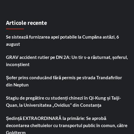
Articole recente
Se sistează furnizarea apei potabile la Cumpăna astăzi, 6
august
GRAV accident rutier pe DN 2A: Un tir s-a răsturnat, șoferul,
inconștient
Șofer prins conducând fără permis pe strada Trandafirilor
din Neptun
Stagiu de pregătire cu studenți chinezi în Qi-Kung și Taiji-
Quan, la Universitatea „Ovidius” din Constanța
Ședință EXTRAORDINARĂ la primărie: Se aprobă
decontarea cheltuielor cu transportul public în comun, către
Goldterm