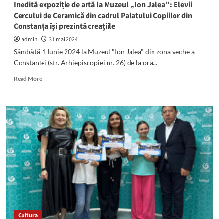
Inedită expoziție de artă la Muzeul „Ion Jalea”: Elevii
Cercului de Ceramică din cadrul Palatului Copiilor din
Constanța își prezintă creațiile
admin
31 mai 2024
Sâmbătă 1 Iunie 2024 la Muzeul "Ion Jalea" din zona veche a
Constanței (str. Arhiepiscopiei nr. 26) de la ora...
Read
Read More
more
about
Inedită
expoziție
de
artă
la
Muzeul
„Ion
Jalea”:
Elevii
Cercului
de
Ceramică
Cultura
din