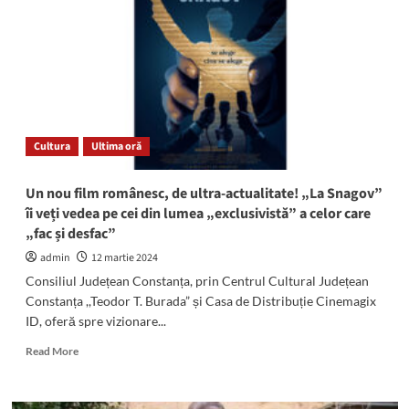
stins
din
viață
președintele
Uniunii
Scriitorilor,
Nicolae
Manolescu.
Cultura
Ultima oră
A
fost
președintele
Un nou film românesc, de ultra-actualitate! „La Snagov”
juriului
îi veți vedea pe cei din lumea „exclusivistă” a celor care
Festivalului
„fac și desfac”
„Zile
și
admin
12 martie 2024
Nopți
Consiliul Județean Constanța, prin Centrul Cultural Județean
de
Constanța ,,Teodor T. Burada” și Casa de Distribuție Cinemagix
Literatură”
ID, oferă spre vizionare...
de
la
Read
Read More
Neptun
more
about
Un