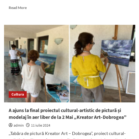
pictură
Read
Read More
și
more
concerte
about
Concert
terapeutic
la
Neptun.
Marele
Maestru
Don
Conreaux,
„tatăl”
școlii
de
Gong
Cultura
Masters,
revine
în
A ajuns la final proiectul cultural-artistic de pictură și
România
modelaj în aer liber de la 2 Mai „Kreator Art–Dobrogea”
admin
11 iulie 2024
,,Tabăra de pictură Kreator Art – Dobrogea’’, proiect cultural-