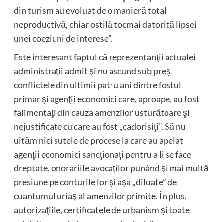
din turism au evoluat de o manieră total
neproductivă, chiar ostilă tocmai datorită lipsei
unei coeziuni de interese”.
Este interesant faptul că reprezentanţii actualei
administraţii admit şi nu ascund sub preş
conflictele din ultimii patru ani dintre fostul
primar şi agenţii economici care, aproape, au fost
falimentaţi din cauza amenzilor usturătoare şi
nejustificate cu care au fost „cadorisiţi”. Să nu
uităm nici sutele de procese la care au apelat
agenţii economici sancţionaţi pentru a li se face
dreptate, onorariile avocaţilor punând şi mai multă
presiune pe conturile lor şi aşa „diluate” de
cuantumul uriaş al amenzilor primite. În plus,
autorizaţiile, certificatele de urbanism şi toate