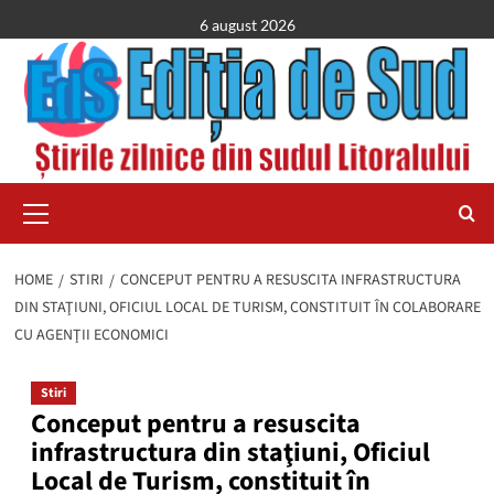
Skip
6 august 2026
to
content
Primary
Menu
HOME
STIRI
CONCEPUT PENTRU A RESUSCITA INFRASTRUCTURA
DIN STAŢIUNI, OFICIUL LOCAL DE TURISM, CONSTITUIT ÎN COLABORARE
CU AGENŢII ECONOMICI
Stiri
Conceput pentru a resuscita
infrastructura din staţiuni, Oficiul
Local de Turism, constituit în