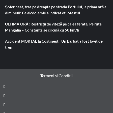
Șofer beat, tras pe dreapta pe strada Portului, la prima oră a
dimineții: Ce alcoolemie a indicat etilotestul
ULTIMA ORĂ! Restricții de viteză pe calea ferată: Pe ruta
Mangalia – Constanța se circulă cu 50 km/h
Accident MORTAL la Costinești: Un bărbat a fost lovit de
tren
Termeni si Conditii
Prima
pagină
Știri
de
Administrație
ultima
locală
Actualitate