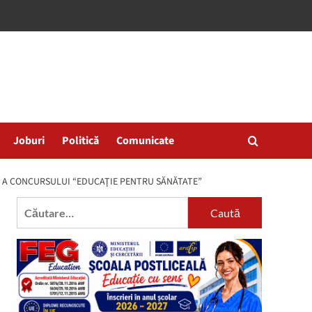
Joburi
Politică
Comunicate
ALĂ A CONCURSULUI “EDUCAŢIE PENTRU SĂNĂTATE”
Caută
după: