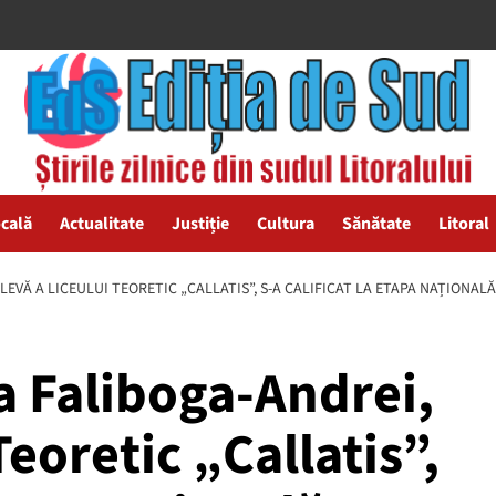
ocală
Actualitate
Justiție
Cultura
Sănătate
Litoral
LEVĂ A LICEULUI TEORETIC „CALLATIS”, S-A CALIFICAT LA ETAPA NAȚION
a Faliboga-Andrei,
Teoretic „Callatis”,