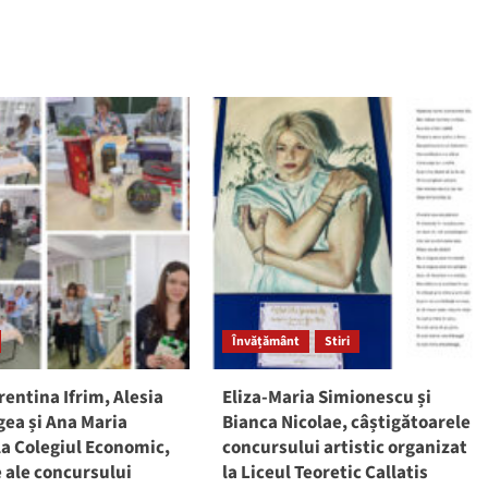
Învățământ
Stiri
rentina Ifrim, Alesia
Eliza-Maria Simionescu și
ea și Ana Maria
Bianca Nicolae, câștigătoarele
la Colegiul Economic,
concursului artistic organizat
 ale concursului
la Liceul Teoretic Callatis