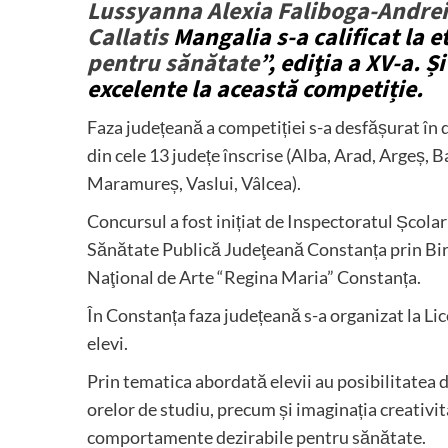
Lussyanna Alexia Faliboga-Andrei
Callatis
Mangalia s-a calificat la 
pentru sănătate
”, ediţia a XV-a. Ș
excelente la această competiție.
Faza județeană a competiției s-a desfășurat în 
din cele 13 județe înscrise (Alba, Arad, Argeș, B
Maramureș, Vaslui, Vâlcea).
Concursul a fost inițiat de Inspectoratul Școla
Sănătate Publică Judeţeană Constanța prin Bir
Naţional de Arte “Regina Maria” Constanța.
În Constanța faza județeană s-a organizat la Li
elevi.
Prin tematica abordată elevii au posibilitatea de
orelor de studiu, precum și imaginația creativi
comportamente dezirabile pentru sănătate.