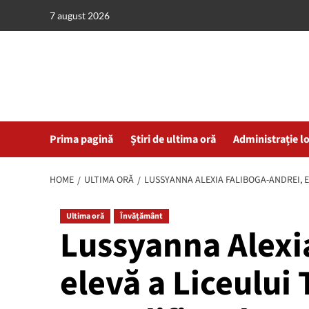
Skip
7 august 2026
to
content
Prima pagină
Știri de ultima oră
Administrație l
HOME
ULTIMA ORĂ
LUSSYANNA ALEXIA FALIBOGA-ANDREI, E
Ultima oră
Învățământ
Lussyanna Alexi
elevă a Liceului 