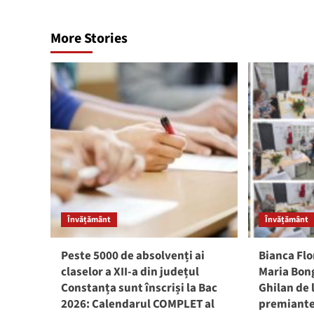
More Stories
Învățământ
Învățământ
Peste 5000 de absolvenți ai
Bianca Flo
claselor a XII-a din județul
Maria Bong
Constanța sunt înscriși la Bac
Ghilan de 
2026: Calendarul COMPLET al
premiante