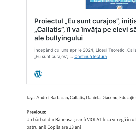
Tags:
Andrei Barbazan
,
Callatis
,
Daniela Diaconu
,
Educaţie
Post
Previous:
Un bărbat din Băneasa și-ar fi VIOLAT fiica vitregă în ul
navigation
patru ani! Copila are 13 ani