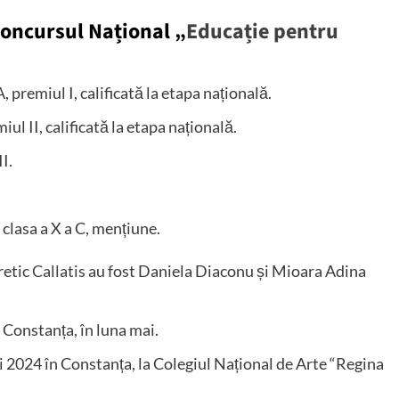
 Concursul Național „
Educație pentru
 A, premiul I, calificată la etapa națională.
miul II, calificată la etapa națională.
II.
, clasa a X a C, mențiune.
retic
Callatis
au fost Daniela Diaconu și Mioara Adina
 Constanța, în luna mai.
i 2024 în Constanța, la Colegiul Național de Arte “Regina