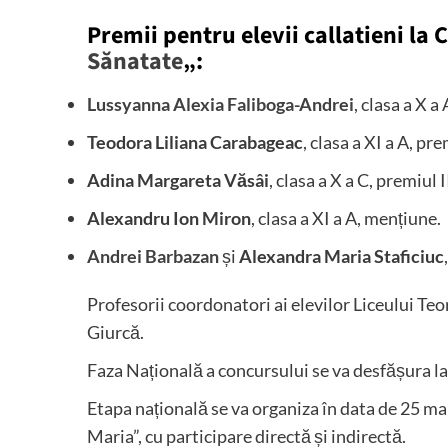
Premii pentru elevii callatieni la
Sănatate
„:
Lussyanna Alexia Faliboga-Andrei
, clasa a X a
Teodora Liliana Carabageac
, clasa a XI a A, pre
Adina Margareta Văsâi
, clasa a X a C, premiul I
Alexandru Ion Miron
, clasa a XI a A, mențiune.
Andrei Barbazan
și
Alexandra Maria Staficiuc
Profesorii coordonatori ai elevilor Liceului Teo
Giurcă.
Faza Națională a concursului se va desfășura la
Etapa națională se va organiza în data de 25 ma
Maria”, cu participare directă și indirectă.