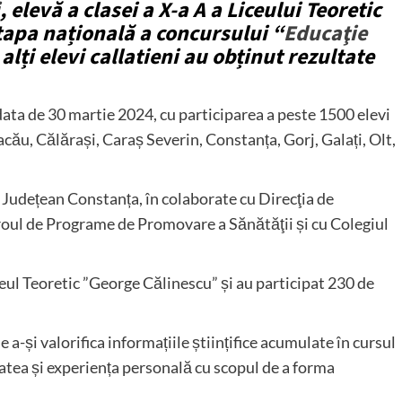
, elevă a clasei a X-a A a Liceului Teoretic
etapa națională a concursului “
Educaţie
i alți elevi callatieni au obținut rezultate
data de 30 martie 2024, cu participarea a peste 1500 elevi
acău, Călărași, Caraș Severin, Constanța, Gorj, Galați, Olt,
r Județean Constanța, în colaborate cu Direcţia de
oul de Programe de Promovare a Sănătăţii și cu Colegiul
ceul Teoretic ”George Călinescu” și au participat 230 de
 a-și valorifica informațiile științifice acumulate în cursul
tatea și experiența personală cu scopul de a forma