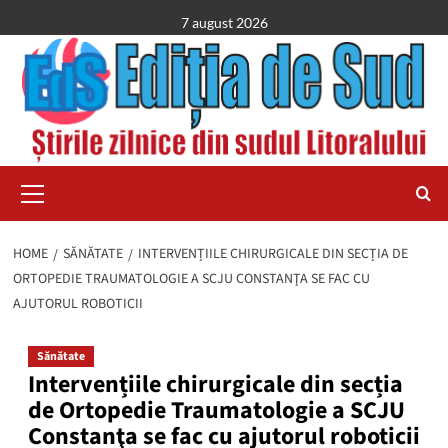
Skip
7 august 2026
to
content
Primary
Menu
HOME
SĂNĂTATE
INTERVENȚIILE CHIRURGICALE DIN SECȚIA DE
ORTOPEDIE TRAUMATOLOGIE A SCJU CONSTANŢA SE FAC CU
AJUTORUL ROBOTICII
Sănătate
Intervențiile chirurgicale din secția
de Ortopedie Traumatologie a SCJU
Constanţa se fac cu ajutorul roboticii