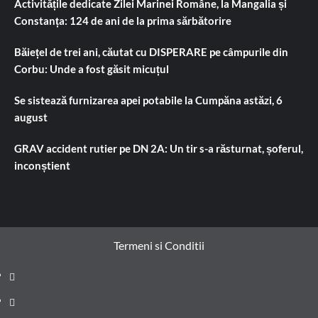
Activitățile dedicate Zilei Marinei Române, la Mangalia și
Constanța: 124 de ani de la prima sărbătorire
Băiețel de trei ani, căutat cu DISPERARE pe câmpurile din
Corbu: Unde a fost găsit micuțul
Se sistează furnizarea apei potabile la Cumpăna astăzi, 6
august
GRAV accident rutier pe DN 2A: Un tir s-a răsturnat, șoferul,
inconștient
Termeni si Conditii
Prima
pagină
Știri