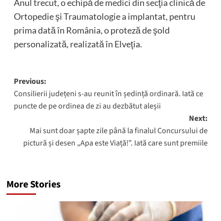
Anul trecut, o echipă de medici din secţia clinică de
Ortopedie şi Traumatologie a implantat, pentru
prima dată în România, o proteză de şold
personalizată, realizată în Elveţia.
Post
Previous:
Consilierii județeni s-au reunit în ședință ordinară. Iată ce
navigation
puncte de pe ordinea de zi au dezbătut aleșii
Next:
Mai sunt doar șapte zile până la finalul Concursului de
pictură și desen „Apa este Viață!”. Iată care sunt premiile
More Stories