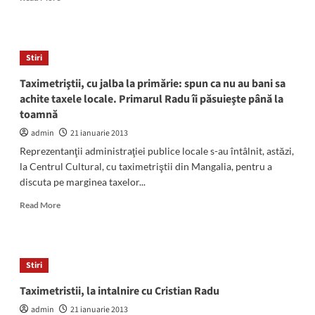
more
about
Medici
specialişti
Stiri
noi
la
Taximetriştii, cu jalba la primărie: spun ca nu au bani sa
Spitalul
achite taxele locale. Primarul Radu îi păsuieşte până la
Municipal
toamnă
Mangalia
admin
21 ianuarie 2013
Reprezentanţii administraţiei publice locale s-au întâlnit, astăzi,
la Centrul Cultural, cu taximetriştii din Mangalia, pentru a
discuta pe marginea taxelor...
Read
Read More
more
about
Taximetriştii,
cu
Stiri
jalba
la
Taximetristii, la intalnire cu Cristian Radu
primărie:
admin
21 ianuarie 2013
spun