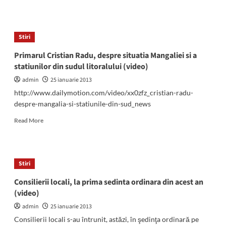
more
să
about
fie
„Mercurialul“
evacuate
Pieţei
Stiri
Centrale,
afişat
Primarul Cristian Radu, despre situatia Mangaliei si a
pe
statiunilor din sudul litoralului (video)
o
plasmă
admin
25 ianuarie 2013
ultramodernă
http://www.dailymotion.com/video/xx0zfz_cristian-radu-
despre-mangalia-si-statiunile-din-sud_news
Read
Read More
more
about
Primarul
Cristian
Stiri
Radu,
despre
Consilierii locali, la prima sedinta ordinara din acest an
situatia
(video)
Mangaliei
si
admin
25 ianuarie 2013
a
Consilierii locali s-au întrunit, astăzi, în şedinţa ordinară pe
statiunilor