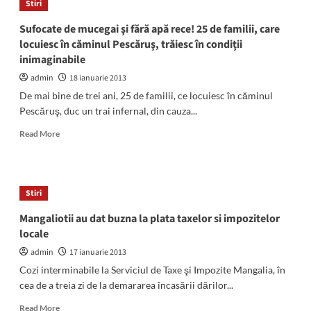
Stiri
in
statiuni.
Sufocate de mucegai şi fără apă rece! 25 de familii, care
Municipalitatea
locuiesc în căminul Pescăruş, trăiesc în condiţii
le
inimaginabile
vede
ca
admin
18 ianuarie 2013
generatoare
De mai bine de trei ani, 25 de familii, ce locuiesc în căminul
de
Pescăruş, duc un trai infernal, din cauza...
evaziune
fiscala!
Read
Read More
more
about
Sufocate
de
Stiri
mucegai
şi
Mangaliotii au dat buzna la plata taxelor si impozitelor
fără
locale
apă
rece!
admin
17 ianuarie 2013
25
Cozi interminabile la Serviciul de Taxe şi Impozite Mangalia, în
de
cea de a treia zi de la demararea încasării dărilor...
familii,
care
Read
Read More