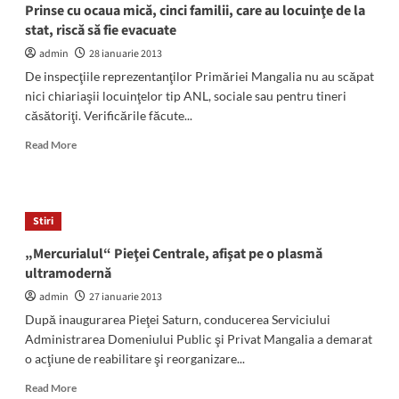
a
Prinse cu ocaua mică, cinci familii, care au locuinţe de la
Bărbat căutat cu scafandri la Tuzla: A fost găsit
mutat
stat, riscă să fie evacuate
un caiac cu lucrurile sale personale
pe
3
strada
admin
28 ianuarie 2013
Delfinului
De inspecţiile reprezentanţilor Primăriei Mangalia nu au scăpat
Actualitate
nici chiariaşii locuinţelor tip ANL, sociale sau pentru tineri
Activitățile dedicate Zilei Marinei Române, la
căsătoriţi. Verificările făcute...
Mangalia și Constanța: 124 de ani de la prima
sărbătorire
4
Read
Read More
more
about
Actualitate
Prinse
cu
Băiețel de trei ani, căutat cu DISPERARE pe
Stiri
ocaua
câmpurile din Corbu: Unde a fost găsit micuțul
5
mică,
„Mercurialul“ Pieţei Centrale, afişat pe o plasmă
cinci
ultramodernă
familii,
care
admin
27 ianuarie 2013
au
După inaugurarea Pieţei Saturn, conducerea Serviciului
locuinţe
Administrarea Domeniului Public şi Privat Mangalia a demarat
de
o acţiune de reabilitare şi reorganizare...
la
stat,
Read
Read More
riscă