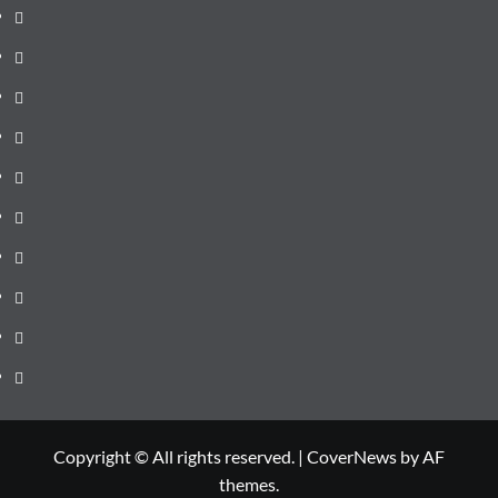
pagină
Știri
de
Administrație
ultima
locală
Actualitate
oră
Justiție
Cultura
Sănătate
Litoral
Joburi
Politică
Comunicate
Copyright © All rights reserved.
|
CoverNews
by AF
themes.