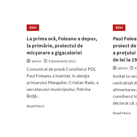
de
about
325
Proiect
de
de
lei
consiliere
pen
Stiri
Stiri
parentală
cult
„Părinţi
La prima oră, Foleanu a depus,
Paul Fole
din
responsabili,
Man
la primărie, proiectul de
proiect de
copii
în
micşorare a gigacaloriei
a preţului
inteligenţi“
201
de lei la 1
admin
9 decembrie 2013
admin
6
Comunicat de presă Consilierul PDL
Paul Foleanu a înaintat, în atenţia
Invitat la re
primarului Mangaliei, Cristian Radu, a
centralizat 
secretarului municipiului, Petrina
alimentarea 
Boiţă...
consilierul l
declarat că, o
Read
Read More
more
Rea
Read More
about
mor
La
abo
prima
Pau
oră,
Fol