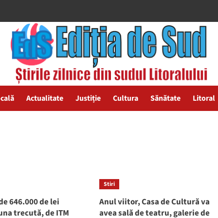
ocală
Actualitate
Justiție
Cultura
Sănătate
Litoral
Stiri
de 646.000 de lei
Anul viitor, Casa de Cultură va
luna trecută, de ITM
avea sală de teatru, galerie de