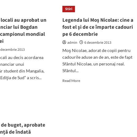
şedinţe
m
a
Stiri
actat
primăriei,
i locali au aprobat un
Legenda lui Moş Nicolae: cine a
să
iect
dispară
anciar lui Bogdan
fost el şi de ce împarte cadouri
dihonia
 campionul mondial
pe 6 decembrie
ărâre
dintre
ei
admin
6 decembrie 2013
consilieri!“
dere
 decembrie 2013
Moş Nicolae, adorat de copii pentru
ului
cadourile aduse an de an, este de fapt
ocali au decis acordarea
caloriei
Sfântul Nicolae, un personaj real.
financiar unui
Sfântul...
r student din Mangalia,
Ediţia de Sud“ a scris...
Read
Read More
more
d
about
e
Legenda
ut
lui
ilierii
Moş
li
Nicolae:
cine
obat
i de buget, aprobate
a
inţă de îndată
fost
tor