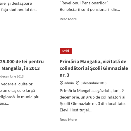
Constanţa
"Revelionul Pensionarilor".
are îşi desfăşoară
Beneficiarii sunt pensionarii din...
 faţa stadionului de...
Read
d
Read More
more
e
about
ut
„Revelionul
ercianţii
Pensionarilor”,
la
Stiri
Mangalia
dion
25.000 de lei pentru
Primăria Mangalia, vizitată de
ficia
n Mangalia, în 2013
colindători ai Şcolii Gimnaziale
ii
nr. 3
 decembrie 2013
admin
9 decembrie 2013
vedere al cultelor,
e un oraş cu o largă
Primăria Mangalia a găzduit, luni, 9
ii
eligioasă. În municipiu
decembrie, un grup de colindători ai
i
eci...
Şcolii Gimnaziale nr. 3 din localitate.
Eleviii instituţiei...
d
e
Read
Read More
ut
more
et
about