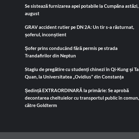
şedinţă
Se sistează furnizarea apei potabile la Cumpăna astăzi,
ni
se
august
dă
un
GRAV accident rutier pe DN 2A: Un tir s-a răsturnat,
ultimatum…“
șoferul, inconștient
Șofer prins conducând fără permis pe strada
Trandafirilor din Neptun
Stagiu de pregătire cu studenți chinezi în Qi-Kung și Tai
Quan, la Universitatea „Ovidius” din Constanța
Ședință EXTRAORDINARĂ la primărie: Se aprobă
decontarea cheltuielor cu transportul public în comun,
către Goldterm