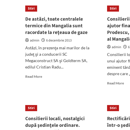
Foleanu
„A
Stiri
a
Stiri
red
depus,
un
De astăzi, toate centralele
Consilieri
la
pro
termice din Mangalia sunt
ajutor fin
primărie,
de
proiectul
racordate la reţeaua de gaze
Prodescu,
hot
de
de
al Mangali
admin
6 decembrie 2013
micşorare
scă
a
admin
6
Astăzi, în prezenţa mai marilor de la
a
gigacaloriei
preţ
judeţ şi a conducerii SC
Consilierii l
giga
Megaconstruct SA şi Goldterm SA,
unui ajutor 
de
edilul Cristian Radu...
eminent tână
la
despre care „
Read
295
Read More
more
de
Rea
Read More
about
lei
mor
De
la
abo
astăzi,
195
Cons
toate
de
loca
Stiri
Stiri
centralele
lei“
au
termice
apr
Consilierii locali, nostalgici
Rectificăr
din
un
după şedinţele ordinare.
într-o şed
Mangalia
aju