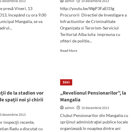
1 decembrie 2013
admin
de
10 decembrie 2013
artă
 presă Vineri, 13
http://youtu.be/WgP3FaEI1Sg
şi
013, începând cu ora 9.00
Procurorii Directiei de Investigare a
cinematograf
unicipal Mangalia, se va
Infractiunilor de Criminalitate
3D
adrul...
Organizata si Terorism-Serviciul
cu
Teritorial Alba Iulia impreuna cu
sonorizare
d
surround
ofiteri de politie...
e
ut
Read
Read More
ii
more
elor
about
60
galia
de
ează
kilograme
ge
Stiri
de
aur
ii de la stadion vor
„Revelionul Pensionarilor”, la
rul
turcesc,
ectului
e spaţii noi şi chirii
Mangalia
confiscate
de
admin
10 decembrie 2013
op
DIICOT.
0 decembrie 2013
Clubul Pensionarilor din Mangalia cu
Percheziţii
ă“
sprijinul administraţiei publice locale
r inspecţii recente,
şi
organizează în noaptea dintre ani
la
stian Radu a discutat cu