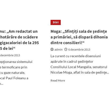
Primăria
.000
Mangalia,
vizitată
de
tru
Stiri
colindători
ele
ai
anu: „Am redactat un
Moga: „Sfinţiţi sala de şedinţe
Şcolii
galia,
 hotărâre de scădere
a primăriei, să dispară dihonia
Gimnaziale
nr.
 gigacaloriei de la 295
dintre consilieri!“
3
3
95 de lei“
admin
6 decembrie 2013
 decembrie 2013
La curent cu recentele disensiuni
apărute în cadrul şedinţelor
cepţionarea sistemului
Consiliului Local Mangalia, senatorul
de termoficare prin
Nicolae Moga, aflat în sala de şedinţe...
cu gaze naturale,
ocal Paul Foleanu a
Read
Read More
...
more
about
d
Moga:
e
„Sfinţiţi
ut
sala
l
de
eanu: