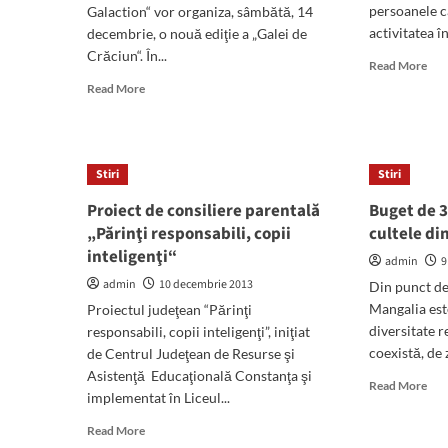
persoanele c
Galaction“ vor organiza, sâmbătă, 14
activitatea în
decembrie, o nouă ediţie a „Galei de
Crăciun“. În...
Rea
Read More
mor
Read
Read More
abo
more
Com
about
de
Prăjituri
la
“home-
Stiri
Stiri
sta
made“,
vor
tombole
Proiect de consiliere parentală
Buget de 3
bene
şi
„Părinţi responsabili, copii
cultele di
de
spectacole,
inteligenţi“
spaţ
în
admin
9
noi
cadrul
admin
10 decembrie 2013
Din punct de 
şi
Târgului
Mangalia est
Proiectul judeţean “Părinţi
chir
de
mai
diversitate r
responsabili, copii inteligenţi”, iniţiat
Crăciun
mic
al
coexistă, de z
de Centrul Judeţean de Resurse şi
Şcolii
Asistenţă Educaţională Constanţa şi
Rea
Read More
„Gala
implementat în Liceul...
mor
Galaction“
abo
Read
Read More
Bug
more