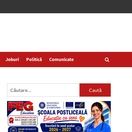
Joburi
Politică
Comunicate
Caută
după: