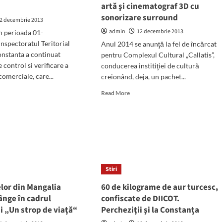
a
artă şi cinematograf 3D cu
sonorizare surround
2 decembrie 2013
admin
12 decembrie 2013
n perioada 01-
Inspectoratul Teritorial
Anul 2014 se anunţă la fel de încărcat
nstanta a continuat
pentru Complexul Cultural „Callatis”,
e control si verificare a
conducerea institiţiei de cultură
comerciale, care...
creionând, deja, un pachet...
d
Read
Read More
e
more
ut
about
cţiuni
Anul
viitor,
.000
Casa
de
Cultură
cate,
va
Stiri
a
avea
eelor din Mangalia
cută,
60 de kilograme de aur turcesc,
sală
de
ânge în cadrul
confiscate de DIICOT.
M
teatru,
i „Un strop de viaţă“
Percheziţii şi la Constanţa
stanţa
galerie