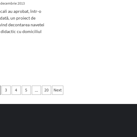
el
nciar
 decembrie 2013
şi
ocali au aprobat, într-o
de
dan
ndată, un proiect de
ce
descu,
împarte
vind decontarea navetei
pionul
cadouri
 didactic cu domiciliul
dial
pe
6
galiei
d
decembrie
e
ut
ificări
et,
obate
-
3
4
5
20
Next
…
inţă
ată