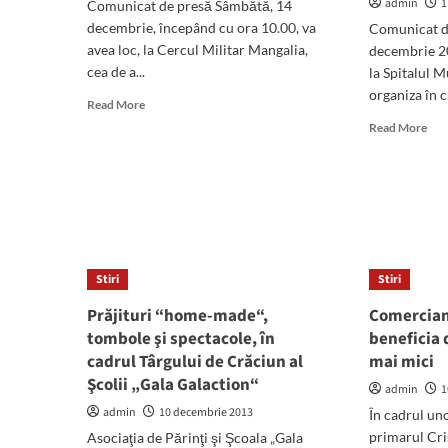
admin
1
Comunicat de presă Sâmbătă, 14
printr-
decembrie, începând cu ora 10.00, va
Comunicat de
un
avea loc, la Cercul Militar Mangalia,
decembrie 2
proiect
cea de a...
cu
la Spitalul M
finanţare
organiza în c
Read
Read More
europeană,
more
Rea
în
Read More
about
mor
judeţul
„Iarna
abo
Constanţa,
–
Elev
Municipiul
Tradiţie
lice
Mangalia
şi
din
Magie“,
Man
la
don
cea
sân
Stiri
Stiri
de
în
a
Prăjituri “home-made“,
Comercianţ
cad
V-
proi
tombole şi spectacole, în
beneficia d
a
„Un
cadrul Târgului de Crăciun al
mai mici
ediţie
str
Şcolii „Gala Galaction“
admin
1
de
viaţ
admin
10 decembrie 2013
În cadrul uno
primarul Cri
Asociaţia de Părinţi şi Şcoala „Gala