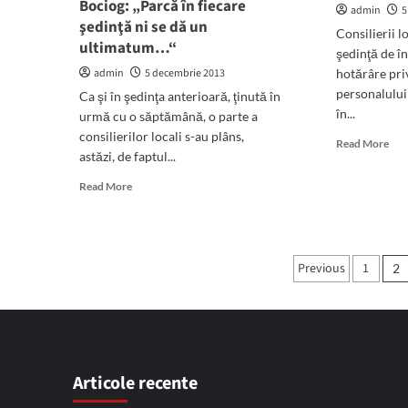
Bociog: „Parcă în fiecare
sunt
fina
admin
5
racordate
şedinţă ni se dă un
lui
Consilierii l
la
Bog
ultimatum…“
şedinţă de î
reţeaua
Pro
de
admin
5 decembrie 2013
hotărâre pri
cam
gaze
personalului
mon
Ca şi în şedinţa anterioară, ţinută în
al
în...
urmă cu o săptămână, o parte a
Man
consilierilor locali s-au plâns,
Rea
Read More
astăzi, de faptul...
mor
abo
Read
Read More
Rect
more
de
about
bug
Consilierii
apr
locali,
Paginație
într
Previous
1
2
nostalgici
o
articole
după
şed
şedinţele
de
ordinare.
înd
Bociog:
„Parcă
în
Articole recente
fiecare