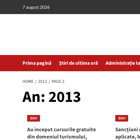
Skip
7 august 2026
to
content
Prima pagină
Știri de ultima oră
Administrație l
HOME
2013
PAGE 2
An:
2013
Stiri
Stiri
Au inceput cursurile gratuite
Sancţiuni 
din domeniul turismului,
aplicate, 