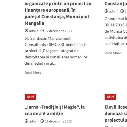
organizate printr-un proiect cu
Constanţ
finanţare europeană, în
admin
1
judeţul Constanţa, Municipiul
Comunicat Î
Mangalia
30.11.2013, 
admin
12 decembrie 2013
de Munca Co
activitatea d
SC Synthesis Management
societaţilor 
Consultants - SMC SRL beneficiar în
proiectul „Program integrat de
Rea
Read More
dezvoltarea și consilierea șomerilor
mor
din mediul rural,...
abo
San
Read
Read More
de
more
646
about
de
Au
lei
inceput
apli
Stiri
Stiri
cursurile
lun
gratuite
„Iarna –Tradiţie şi Magie“, la
Elevii lic
tre
din
de
cea de a V-a ediţie
donează s
domeniul
IT
proiectulu
turismului,
admin
11 decembrie 2013
Con
organizate